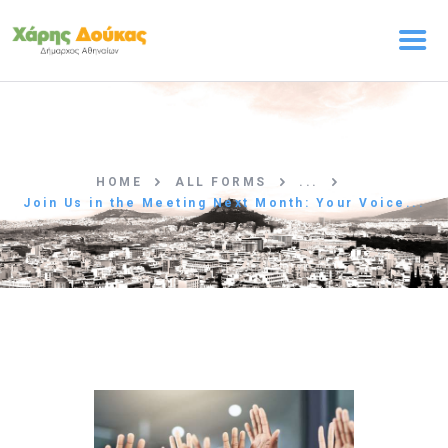
ΑΡΧΙΚΗ
Ο ΧΑΡΗΣ ΔΟΥΚΑΣ
HOME
ALL FORMS
...
ΠΡΟΓΡΑΜΜΑ
Join Us in the Meeting Next Month: Your Voice...
Η ΟΜΑΔΑ
ΤΑ ΝΕΑ
ΕΠΙΚΟΙΝΩΝΙΑ