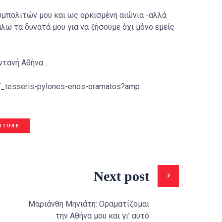
υμπολιτών μου και ως ορκισμένη αιώνια -αλλά
λω τα δυνατά μου για να ζήσουμε όχι μόνο εμείς
ωντανή Αθήνα…
87_tesseris-pylones-enos-oramatos?amp
UTUBE
Next post
Μαριάνθη Μηνιάτη: Οραματίζομαι
την Αθήνα μου και γι’ αυτό