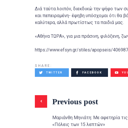
Διά ταύτα λοιπόν, διεκδικώ την ψήφο των σ
και πεπειραμένη- έφηβη υπόσχομαι ότι θα βά
καλύτερα, αλλά πρωτίστως τα παιδιά μας.
«Αθήνα ΤΩΡΑ», για μια πράσινη, φιλόξενη, ζ
https://www.efsyn.gr/stiles/apopseis/4069
SHARE:
TWITTER
FACEBOOK
YO
Previous post
Μαριάνθη Mηνιάτη: Με αφετηρία τις
«Πόλεις των 15 λεπτών»