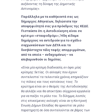
αυξάνοντας τη δύναμη της Δημοτικής
Αστυνομίας».
Παράλληλα με τα καθήκοντά σας ως
δήμαρχος Αθηναίων, δηλώσατε την
υποψηφιότητά σας για πρόεδρος της ΚΕΔΕ.
Πιστεύετε ότι η Αυτοδιοίκηση είναι σε
κρίσιμο «σταυροδρόμι»; Ήδη είδαμε
δημάρχους να αντιδρούν για το σχέδιο
συγχωνεύσεων των ΔΕΥΑ και τα
δυσβάσταχτα τέλη ταφής απορριμμάτων,
από τα οποία – ενδεχομένως– να
επιβαρυνθούν οι δημότες.
«Είναι μία κρίσιμη διαδικασία, εν όψει μίας
κρίσιμης 5ετίας. Οι αλλαγές που έχουν
συντελεστεί τα τελευταία χρόνια, επηρεάζουν
τις πόλεις και τους κατοίκους τους. Το
ερώτημα είναι αν ο θεσμός της Αυτοδιοίκησης
θα αλλάξει και θα αποκτήσει σύγχρονα εργαλεία
για να παίξει το ρόλο του. Το δίλημμα, λοιπόν,
στις επικείμενες εκλογές είναι αν η Κεντρική
Ένωση Δήμων Ελλάδας θα αρκεστεί σε ρόλο
παρατηρητή σε όσα συντελούνται σε βάρος των