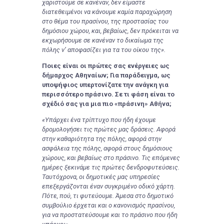
χαριστούμε σε κανέναν, δεν είμαστε
διατεθειμένοι να κάνουμε καμία παραχώρηση
στο θέμα του πρασίνου, της προστασίας του
δημόσιου χώρου, και, βεβαίως, δεν πρόκειται να
εκχωρήσουμε σε κανέναν το δικαίωμα της
πόλης ν’ αποφασίζει για τα του οίκου της».
Ποιες είναι οι πρώτες σας ενέργειες ως
δήμαρχος Αθηναίων; Για παράδειγμα, ως
υποψήφιος υπερτονίζατε την ανάγκη για
περισσότερο πράσινο. Σε τι φάση είναι το
σχέδιό σας για μια πιο «πράσινη» Αθήνα;
«Υπάρχει ένα τρίπτυχο που ήδη έχουμε
δρομολογήσει τις πρώτες μας δράσεις. Αφορά
στην καθαριότητα της πόλης, αφορά στην
ασφάλεια της πόλης, αφορά στους δημόσιους
χώρους, και βεβαίως στο πράσινο. Τις επόμενες
ημέρες ξεκινάμε τις πρώτες δενδροφυτεύσεις.
Ταυτόχρονα, οι δημοτικές μας υπηρεσίες
επεξεργάζονται έναν συγκριμένο οδικό χάρτη.
Πότε, πού, τι φυτεύουμε. Άμεσα στο δημοτικό
συμβούλιο έρχεται και ο κανονισμός πρασίνου,
για να προστατεύσουμε και το πράσινο που ήδη