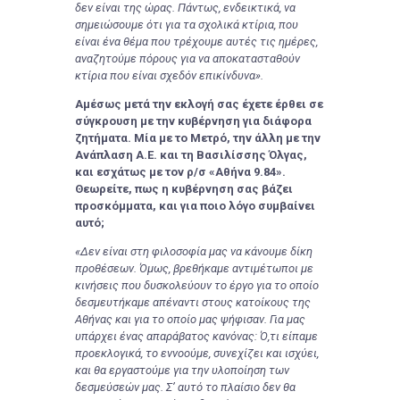
δεν είναι της ώρας. Πάντως, ενδεικτικά, να
σημειώσουμε ότι για τα σχολικά κτίρια, που
είναι ένα θέμα που τρέχουμε αυτές τις ημέρες,
αναζητούμε πόρους για να αποκατασταθούν
κτίρια που είναι σχεδόν επικίνδυνα».
Αμέσως μετά την εκλογή σας έχετε έρθει σε
σύγκρουση με την κυβέρνηση για διάφορα
ζητήματα. Μία με το Μετρό, την άλλη με την
Ανάπλαση Α.Ε. και τη Βασιλίσσης Όλγας,
και εσχάτως με τον ρ/σ «Αθήνα 9.84».
Θεωρείτε, πως η κυβέρνηση σας βάζει
προσκόμματα, και για ποιο λόγο συμβαίνει
αυτό;
«Δεν είναι στη φιλοσοφία μας να κάνουμε δίκη
προθέσεων. Όμως, βρεθήκαμε αντιμέτωποι με
κινήσεις που δυσκολεύουν το έργο για το οποίο
δεσμευτήκαμε απέναντι στους κατοίκους της
Αθήνας και για το οποίο μας ψήφισαν. Για μας
υπάρχει ένας απαράβατος κανόνας: Ό,τι είπαμε
προεκλογικά, το εννοούμε, συνεχίζει και ισχύει,
και θα εργαστούμε για την υλοποίηση των
δεσμεύσεών μας. Σ’ αυτό το πλαίσιο δεν θα