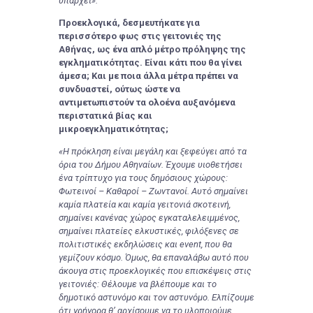
υπάρχει».
Προεκλογικά, δεσμευτήκατε για
περισσότερο φως στις γειτονιές της
Αθήνας, ως ένα απλό μέτρο πρόληψης της
εγκληματικότητας. Είναι κάτι που θα γίνει
άμεσα; Και με ποια άλλα μέτρα πρέπει να
συνδυαστεί, ούτως ώστε να
αντιμετωπιστούν τα ολοένα αυξανόμενα
περιστατικά βίας και
μικροεγκληματικότητας;
«Η πρόκληση είναι μεγάλη και ξεφεύγει από τα
όρια του Δήμου Αθηναίων. Έχουμε υιοθετήσει
ένα τρίπτυχο για τους δημόσιους χώρους:
Φωτεινοί – Καθαροί – Ζωντανοί. Αυτό σημαίνει
καμία πλατεία και καμία γειτονιά σκοτεινή,
σημαίνει κανένας χώρος εγκαταλελειμμένος,
σημαίνει πλατείες ελκυστικές, φιλόξενες σε
πολιτιστικές εκδηλώσεις και event, που θα
γεμίζουν κόσμο. Όμως, θα επαναλάβω αυτό που
άκουγα στις προεκλογικές που επισκέψεις στις
γειτονιές: Θέλουμε να βλέπουμε και το
δημοτικό αστυνόμο και τον αστυνόμο. Ελπίζουμε
ότι γρήγορα θ’ αρχίσουμε να το υλοποιούμε,