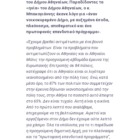
του Δήμου Αθηναίων; Παραδίδοντας τα
«ηνία» του Δήμου Αθηναίων, ο κ.
Μπακογιάννης έκανε λόγο για «έναν
νοικοκυρεμένο Δήμο, με αυξημένα έσοδα,
πλεόνασμα, αποθεματικό και ένα
πρωτοφανές επενδυτικό πρόγραμμα».
«Έχουμε βρεθεί αντιμέτωποι με ένα βουνό
προβλημάτων. Είναι τα προβλήματα που
αντιμετωπίζουν οι Αθηναίες και οι Αθηναίοι.
Μόλις την προηγούμενη εβδομάδα έρευνα της
Ευρωπαϊκής Επιτροπής σε 84 πόλεις,
κατέγραψε ότι οι Αθηναίοι είναι οι λιγότερο
ικανοποιημένοι από την πόλη τους. Ενώ, κατά
μέσο όρο, το 87% των πολιτών που συμμετείχαν
στην έρευνα δήλωναν ικανοποιημένοι από την
πόλη τους, στην Αθήνα το ποσοστό αυτό έπεφτε
στο 65%. Δεν είναι τυχαίο. Αυτή είναι η εικόνα.
Από το πρώτο λεπτό που αναλάβαμε,
επιχειρούμε να τη βελτιώσουμε. Αιρετοί και
εργαζόμενοι στον Δήμο δεν έχουμε ούτε λεπτό
για χάσιμο. Όλα τα υπόλοιπα, για το τι παρέδωσε
η προηγούμενη δημοτική Αρχή, για το πλεόνασμα
και τα “πρωτοφανή επενδυτικά προγράμματα”,