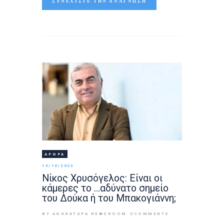
ΣΥΝΕΧΊΣΤΕ ΤΗΝ ΑΝΆΓΝΩΣΗ
ΆΡΘΡΑ
13/10/2023
Νίκος Χρυσόγελος: Είναι οι
κάμερες το …αδύνατο σημείο
του Δούκα ή του Μπακογιάννη;
BY ΑΘΉΝΑΤΩΡΑ NEWSROOM
0
COMMENTS