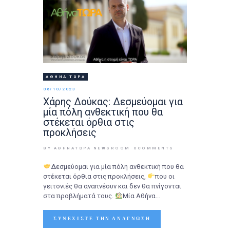
ΑΘΉΝΑ ΤΩΡΑ
06/10/2023
Χάρης Δούκας: Δεσμεύομαι για
μία πόλη ανθεκτική που θα
στέκεται όρθια στις
προκλήσεις
BY ΑΘΉΝΑΤΩΡΑ NEWSROOM
0
COMMENTS
Δεσμεύομαι για μία πόλη ανθεκτική που θα
στέκεται όρθια στις προκλήσεις,
που οι
γειτονιές θα αναπνέουν και δεν θα πνίγονται
στα προβλήματά τους.
Μία Αθήνα…
ΣΥΝΕΧΊΣΤΕ ΤΗΝ ΑΝΆΓΝΩΣΗ