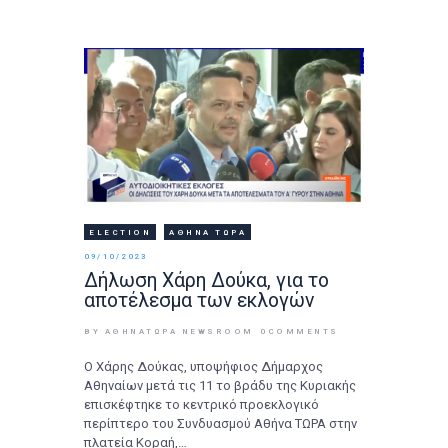
ELECTION
ΑΘΉΝΑ ΤΩΡΑ
09/10/2023
Δήλωση Χάρη Δούκα, για το
αποτέλεσμα των εκλογών
BY ΑΘΉΝΑΤΩΡΑ NEWSROOM
0
COMMENTS
Ο Χάρης Δούκας, υποψήφιος Δήμαρχος
Αθηναίων μετά τις 11 το βράδυ της Κυριακής
επισκέφτηκε το κεντρικό προεκλογικό
περίπτερο του Συνδυασμού Αθήνα ΤΩΡΑ στην
πλατεία Κοραή,…