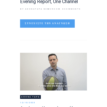
Evening Report, One Channel
BY ΑΘΉΝΑΤΩΡΑ NEWSROOM
0
COMMENTS
ΣΥΝΕΧΊΣΤΕ ΤΗΝ ΑΝΆΓΝΩΣΗ
ΑΘΉΝΑ ΤΩΡΑ
12/10/2023