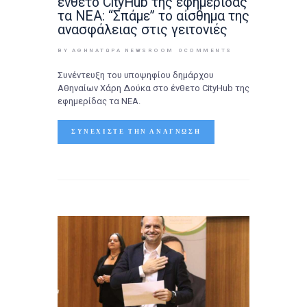
ένθετο CityHub της εφημερίδας
τα ΝΕΑ: “Σπάμε” το αίσθημα της
ανασφάλειας στις γειτονιές
BY ΑΘΉΝΑΤΩΡΑ NEWSROOM
0
COMMENTS
Συνέντευξη του υποψηφίου δημάρχου
Αθηναίων Χάρη Δούκα στο ένθετο CityHub της
εφημερίδας τα ΝΕΑ.
ΣΥΝΕΧΊΣΤΕ ΤΗΝ ΑΝΆΓΝΩΣΗ