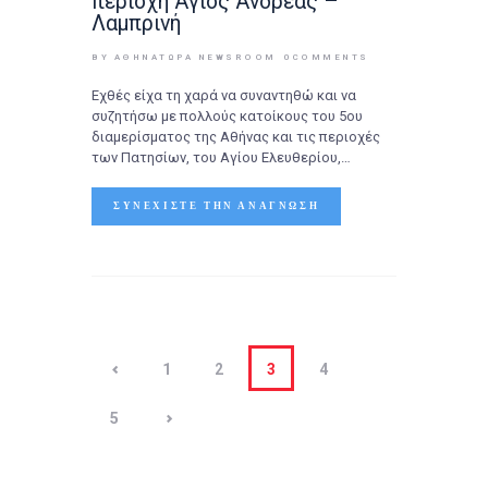
περιοχή Άγιος Ανδρέας –
Λαμπρινή
BY ΑΘΉΝΑΤΩΡΑ NEWSROOM
0
COMMENTS
Εχθές είχα τη χαρά να συναντηθώ και να
συζητήσω με πολλούς κατοίκους του 5ου
διαμερίσματος της Αθήνας και τις περιοχές
των Πατησίων, του Αγίου Ελευθερίου,…
ΣΥΝΕΧΊΣΤΕ ΤΗΝ ΑΝΆΓΝΩΣΗ
<
1
2
3
4
>
5