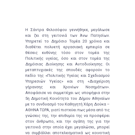
Η Σάντρα Φιλοσόφου γεννήθηκε, μεγάλωσε
και ζει στη γειτονιά των Άνω Πατησίων.
Υπηρετεί το Δημόσιο Τομέα 20 χρόνια και
διαθέτει πολυετή εργασιακή εμπειρία σε
θέσεις ευθύνης τόσο στον τομέα της
Πολιτικής υγείας, όσο και στον τομέα της
Δημόσιας Διοίκησης και Αυτοδιοίκησης. Οι
μεταπτυχιακές της σπουδές αφορούν το
πεδίο της «Πολιτικής Υγείας και Σχεδιασμού
Υπηρεσιών Υγείας» και στη «Διαχείριση
γήρανσης και Χρονίων Νοσημάτων».
Αποφάσισε να συμμετέχει ως υποψήφια στην
5η Δημοτική Κοινότητα του Δήμου Αθηναίων
με το συνδυασμό του Καθηγητή Χάρη Δούκα –
ΑΘΗΝΑ ΤΩΡΑ, γιατί πιστεύει πως μέσα από τις
γνώσεις της, την επιθυμία της να προσφέρει
στον άνθρωπο, και την αγάπη της για την
γειτονιά στην οποία έχει μεγαλώσει, μπορεί
να συμβάλλει αποτελεσματικά ως κοινοτική