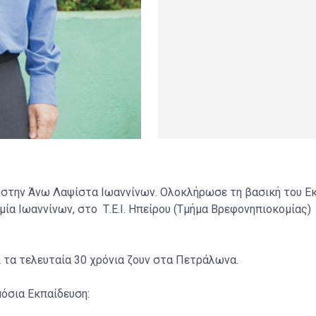
στην Άνω Λαψίστα Ιωαννίνων. Ολοκλήρωσε τη βασική του Εκπ
ία Ιωαννίνων, στο Τ.Ε.Ι. Ηπείρου (Τμήμα Βρεφονηπιοκομίας)
ι τα τελευταία 30 χρόνια ζουν στα Πετράλωνα.
όσια Εκπαίδευση: