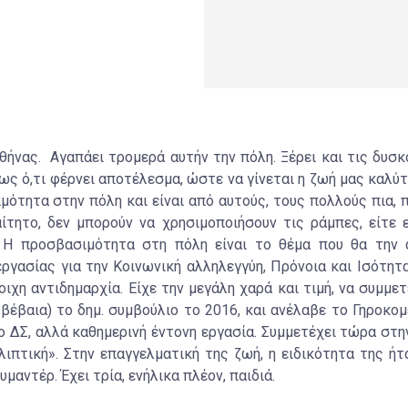
ήνας. Αγαπάει τρομερά αυτήν την πόλη. Ξέρει και τις δυσκο
ως ό,τι φέρνει αποτέλεσμα, ώστε να γίνεται η ζωή μας καλύτ
μότητα στην πόλη και είναι από αυτούς, τους πολλούς πια, 
ίτητο, δεν μπορούν να χρησιμοποιήσουν τις ράμπες, είτε ε
. Η προσβασιμότητα στη πόλη είναι το θέμα που θα την 
ργασίας για την Κοινωνική αλληλεγγύη, Πρόνοια και Ισότητ
οιχη αντιδημαρχία. Είχε την μεγάλη χαρά και τιμή, να συμμ
 βέβαια) το δημ. συμβούλιο το 2016, και ανέλαβε το Γηροκο
ο ΔΣ, αλλά καθημερινή έντονη εργασία. Συμμετέχει τώρα στ
λιπτική». Στην επαγγελματική της ζωή, η ειδικότητα της ήτ
μαντέρ. Έχει τρία, ενήλικα πλέον, παιδιά.