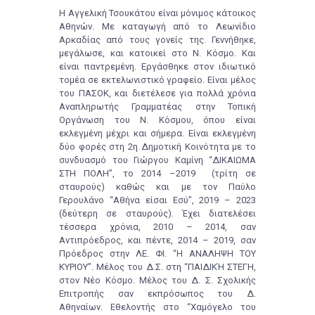
Η Αγγελική
Τσουκάτ
ου είναι
μόνιμος κάτοικος
Αθηνών
.
Μ
ε καταγωγή
από το Λεωνίδιο
Αρκαδίας από τους γ
ον
είς της.
Γεννήθηκε,
μεγάλωσε,
και κατοικεί
στο Ν. Κ
όσμο
.
Και
ε
ίναι παντρεμένη
.
Εργάσθηκε
στον ιδιωτικό
τομέα σε
εκτελ
ωνι
στικό γραφείο
.
Είναι μέλος
του ΠΑΣΟΚ, και διετέλεσε για πολλά χρόνια
Αναπληρωτής Γραμματέας
στην Τοπική
Οργάνωση
του Ν. Κόσμου,
όπου είναι
εκλεγμένη
μέχρι
και σήμερα.
Είναι
εκλεγμένη
δ
ύο φορές
στη 2
η
Δ
ημοτική Κοινότητα με το
συνδυασμό
του Γιώργου Καμίνη
“
ΔΙΚΑΙΩΜΑ
ΣΤΗ ΠΟΛΗ”,
το 2014 –2019
(τρίτη σε
σταυρούς) καθώς και
με τον Παύλο
Γερουλάνο “Αθήνα είσαι Εσύ”,
2019 – 2023
(δ
εύτερη σε σταυρούς
).
Έχει δ
ιατελέσει
τέσσερα
χρόνια, 2010 –
2014,
σαν
Α
ντιπρόεδρος
, κ
αι
πέντε, 2014 – 2019,
σαν
Πρόεδρος
στην ΛΕ. ΦΙ. “Η ΑΝΑΛΗΨΗ ΤΟΥ
ΚΥΡΙΟΥ”.
Μέλος του Δ.Σ.
στη “
ΠΑΙΔΙΚΉ ΣΤΕΓΗ,
στον Νέο Κόσμο.
Μέλος του Δ. Σ. Σχολικής
Επιτροπής
σαν εκπρόσωπος του
Δ.
Αθηναίων
.
Εθελοντής στο “Χαμόγελο του