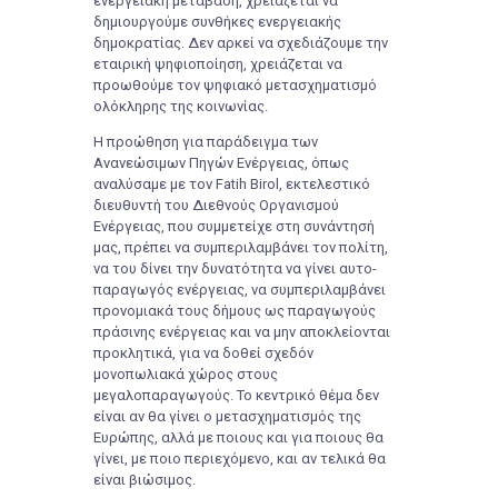
ενεργειακή μετάβαση, χρειάζεται να
δημιουργούμε συνθήκες ενεργειακής
δημοκρατίας. Δεν αρκεί να σχεδιάζουμε την
εταιρική ψηφιοποίηση, χρειάζεται να
προωθούμε τον ψηφιακό μετασχηματισμό
ολόκληρης της κοινωνίας.
Η προώθηση για παράδειγμα των
Ανανεώσιμων Πηγών Ενέργειας, όπως
αναλύσαμε με τον Fatih Birol, εκτελεστικό
διευθυντή του Διεθνούς Οργανισμού
Ενέργειας, που συμμετείχε στη συνάντησή
μας, πρέπει να συμπεριλαμβάνει τον πολίτη,
να του δίνει την δυνατότητα να γίνει αυτο-
παραγωγός ενέργειας, να συμπεριλαμβάνει
προνομιακά τους δήμους ως παραγωγούς
πράσινης ενέργειας και να μην αποκλείονται
προκλητικά, για να δοθεί σχεδόν
μονοπωλιακά χώρος στους
μεγαλοπαραγωγούς. Το κεντρικό θέμα δεν
είναι αν θα γίνει ο μετασχηματισμός της
Ευρώπης, αλλά με ποιους και για ποιους θα
γίνει, με ποιο περιεχόμενο, και αν τελικά θα
είναι βιώσιμος.