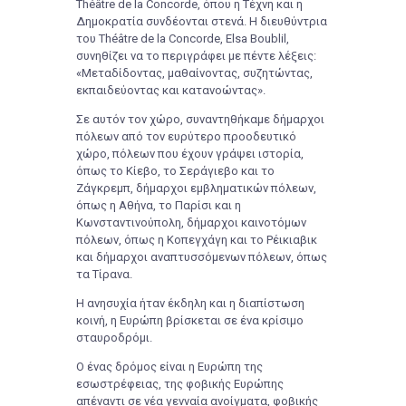
Théâtre de la Concorde, όπου η Τέχνη και η
Δημοκρατία συνδέονται στενά. Η διευθύντρια
του Théâtre de la Concorde, Elsa Boublil,
συνηθίζει να το περιγράφει με πέντε λέξεις:
«Μεταδίδοντας, μαθαίνοντας, συζητώντας,
εκπαιδεύοντας και κατανοώντας».
Σε αυτόν τον χώρο, συναντηθήκαμε δήμαρχοι
πόλεων από τον ευρύτερο προοδευτικό
χώρο, πόλεων που έχουν γράψει ιστορία,
όπως το Κίεβο, το Σεράγιεβο και το
Ζάγκρεμπ, δήμαρχοι εμβληματικών πόλεων,
όπως η Αθήνα, το Παρίσι και η
Κωνσταντινούπολη, δήμαρχοι καινοτόμων
πόλεων, όπως η Κοπεγχάγη και το Ρέικιαβικ
και δήμαρχοι αναπτυσσόμενων πόλεων, όπως
τα Τίρανα.
Η ανησυχία ήταν έκδηλη και η διαπίστωση
κοινή, η Ευρώπη βρίσκεται σε ένα κρίσιμο
σταυροδρόμι.
Ο ένας δρόμος είναι η Ευρώπη της
εσωστρέφειας, της φοβικής Ευρώπης
απέναντι σε νέα γενναία ανοίγματα, φοβικής