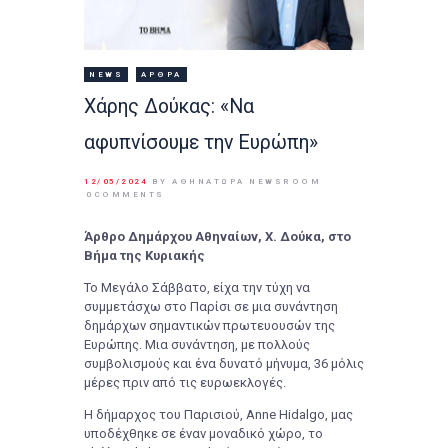
NEWS
ΆΡΘΡΑ
Xάρης Δούκας: «Να
αφυπνίσουμε την Ευρώπη»
12/05/2024
BY ΑΘΉΝΑΤΩΡΑ NEWSROOM
0
COMMENTS
Άρθρο Δημάρχου Αθηναίων, Χ. Δούκα, στο
Βήμα της Κυριακής
Το Μεγάλο Σάββατο, είχα την τύχη να
συμμετάσχω στο Παρίσι σε μια συνάντηση
δημάρχων σημαντικών πρωτευουσών της
Ευρώπης. Μια συνάντηση, με πολλούς
συμβολισμούς και ένα δυνατό μήνυμα, 36 μόλις
μέρες πριν από τις ευρωεκλογές.
Η δήμαρχος του Παρισιού, Anne Hidalgo, μας
υποδέχθηκε σε έναν μοναδικό χώρο, το