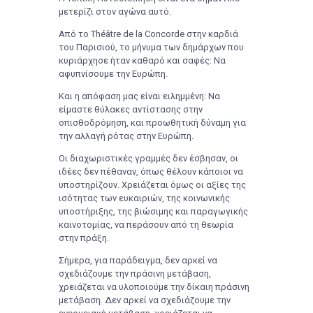
μετερίζι στον αγώνα αυτό.
Από το Théâtre de la Concorde στην καρδιά
του Παρισιού, το μήνυμα των δημάρχων που
κυριάρχησε ήταν καθαρό και σαφές: Να
αφυπνίσουμε την Ευρώπη.
Και η απόφαση μας είναι ειλημμένη: Να
είμαστε θύλακες αντίστασης στην
οπισθοδρόμηση, και προωθητική δύναμη για
την αλλαγή ρότας στην Ευρώπη.
Οι διαχωριστικές γραμμές δεν έσβησαν, οι
ιδέες δεν πέθαναν, όπως θέλουν κάποιοι να
υποστηρίζουν. Χρειάζεται όμως οι αξίες της
ισότητας των ευκαιριών, της κοινωνικής
υποστήριξης, της βιώσιμης και παραγωγικής
καινοτομίας, να περάσουν από τη θεωρία
στην πράξη.
Σήμερα, για παράδειγμα, δεν αρκεί να
σχεδιάζουμε την πράσινη μετάβαση,
χρειάζεται να υλοποιούμε την δίκαιη πράσινη
μετάβαση. Δεν αρκεί να σχεδιάζουμε την