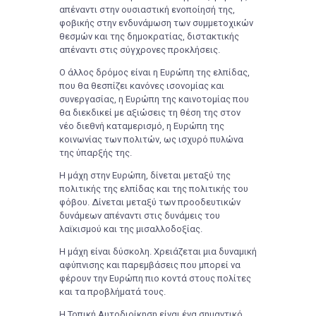
απέναντι στην ουσιαστική ενοποίησή της,
φοβικής στην ενδυνάμωση των συμμετοχικών
θεσμών και της δημοκρατίας, διστακτικής
απέναντι στις σύγχρονες προκλήσεις.
Ο άλλος δρόμος είναι η Ευρώπη της ελπίδας,
που θα θεσπίζει κανόνες ισονομίας και
συνεργασίας, η Ευρώπη της καινοτομίας που
θα διεκδικεί με αξιώσεις τη θέση της στον
νέο διεθνή καταμερισμό, η Ευρώπη της
κοινωνίας των πολιτών, ως ισχυρό πυλώνα
της ύπαρξής της.
Η μάχη στην Ευρώπη, δίνεται μεταξύ της
πολιτικής της ελπίδας και της πολιτικής του
φόβου. Δίνεται μεταξύ των προοδευτικών
δυνάμεων απέναντι στις δυνάμεις του
λαϊκισμού και της μισαλλοδοξίας.
Η μάχη είναι δύσκολη. Χρειάζεται μια δυναμική
αφύπνισης και παρεμβάσεις που μπορεί να
φέρουν την Ευρώπη πιο κοντά στους πολίτες
και τα προβλήματά τους.
Η Τοπική Αυτοδιοίκηση είναι ένα σημαντικό