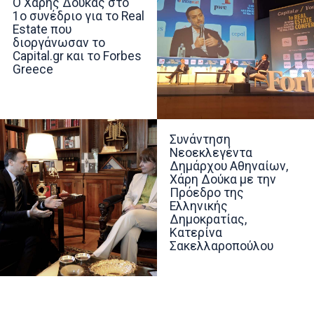
Ο Χάρης Δούκας στο
1ο συνέδριο για το Real
Estate που
διοργάνωσαν το
Capital.gr και το Forbes
Greece
Συνάντηση
Νεοεκλεγέντα
Δημάρχου Αθηναίων,
Χάρη Δούκα με την
Πρόεδρο της
Ελληνικής
Δημοκρατίας,
Κατερίνα
Σακελλαροπούλου