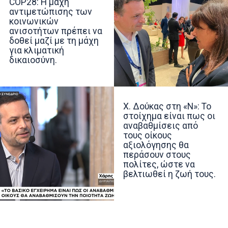
COP28: Η μάχη
αντιμετώπισης των
κοινωνικών
ανισοτήτων πρέπει να
δοθεί μαζί με τη μάχη
για κλιματική
δικαιοσύνη.
Χ. Δούκας στη «Ν»: Το
στοίχημα είναι πως οι
αναβαθμίσεις από
τους οίκους
αξιολόγησης θα
περάσουν στους
πολίτες, ώστε να
βελτιωθεί η ζωή τους.