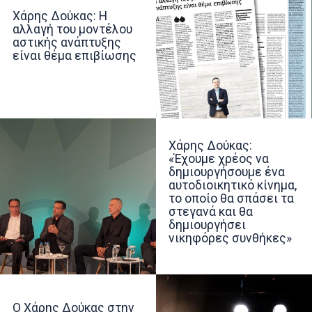
Χάρης Δούκας: Η
αλλαγή του μοντέλου
αστικής ανάπτυξης
είναι θέμα επιβίωσης
Χάρης Δούκας:
«Έχουμε χρέος να
δημιουργήσουμε ένα
αυτοδιοικητικό κίνημα,
το οποίο θα σπάσει τα
στεγανά και θα
δημιουργήσει
νικηφόρες συνθήκες»
Ο Χάρης Δούκας στην