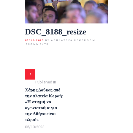
DSC_8188_resize
05/10/2023
BY ΑΘΉΝΑΤΩΡΑ NEWSROOM
0
COMMENTS
Published in
Χάρης Δούκας από
την πλατεία Κοραή:
«Η στιγμή να
αγωνιστούμε για
την Αθήνα είναι
τώρα!»
05/10/2023