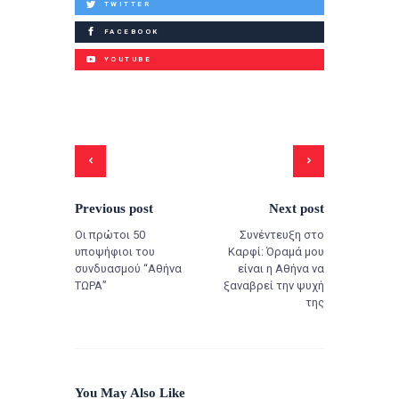
TWITTER
FACEBOOK
YOUTUBE
Previous post
Next post
Οι πρώτοι 50
Συνέντευξη στο
υποψήφιοι του
Καρφί: Όραμά μου
συνδυασμού “Αθήνα
είναι η Αθήνα να
ΤΩΡΑ”
ξαναβρεί την ψυχή
της
You May Also Like