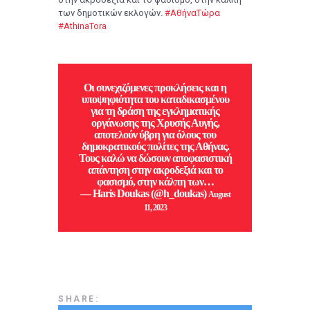
των δημοτικών εκλογών.
#ΑθήναΤώρα
#AthinaTora
Οι συνεχιζόμενες προκλήσεις και η
υποψηφιότητα του καταδικασμένου
για τη δράση της εγκληματικής
οργάνωσης της Χρυσής Αυγής,
αποτελούν ύβρη για όλους του
δημοκρατικούς πολίτες της Αθήνας.
Τους καλώ να δώσουν αποφασιστική
απάντηση στην ακροδεξιά και το
φασισμό, στην κάλπη των…
— Haris Doukas (@h_doukas)
August
11, 2023
SHARE: