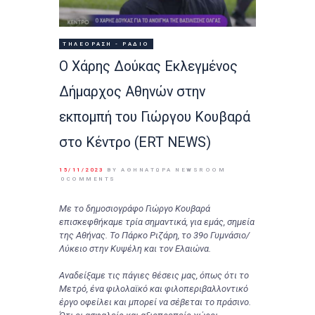
ΤΗΛΕΌΡΑΣΗ - ΡΆΔΙΟ
Ο Χάρης Δούκας Εκλεγμένος
Δήμαρχος Αθηνών στην
εκπομπή του Γιώργου Κουβαρά
στο Κέντρο (ERT NEWS)
15/11/2023
BY ΑΘΉΝΑΤΩΡΑ NEWSROOM
0
COMMENTS
Με το δημοσιογράφο Γιώργο Κουβαρά
επισκεφθήκαμε τρία σημαντικά, για εμάς, σημεία
της Αθήνας. Το Πάρκο Ριζάρη, το 39ο Γυμνάσιο/
Λύκειο στην Κυψέλη και τον Ελαιώνα.
Αναδείξαμε τις πάγιες θέσεις μας, όπως ότι το
Μετρό, ένα φιλολαϊκό και φιλοπεριβαλλοντικό
έργο οφείλει και μπορεί να σέβεται το πράσινο.