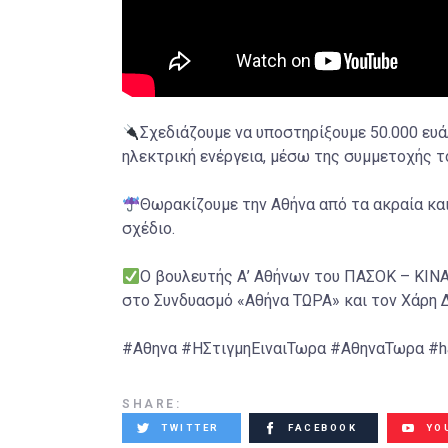
Σχεδιάζουμε να υποστηρίξουμε 50.000 ευ
ηλεκτρική ενέργεια, μέσω της συμμετοχής τ
Θωρακίζουμε την Αθήνα από τα ακραία κα
σχέδιο.
Ο βουλευτής Α’ Αθήνων του ΠΑΣΟΚ – ΚΙΝΑ
στο Συνδυασμό «Αθήνα ΤΩΡΑ» και τον Χάρη 
#Αθηνα #ΗΣτιγμηΕιναιΤωρα #ΑθηναΤωρα #har
SHARE:
TWITTER
FACEBOOK
YO