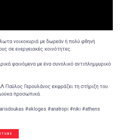
άλωτα νοικοκυριά με δωρεάν ή πολύ φθηνή
ους σε ενεργειακές κοινότητες.
ιρικά φαινόμενα με ένα συνολικό αντιπλημμυρικό
Λ Παύλος Γερουλάνος εκφράζει τη στήριξη του
Δούκα προσωπικά.
isdoukas #ekloges #anatropi #niki #athens
UTUBE