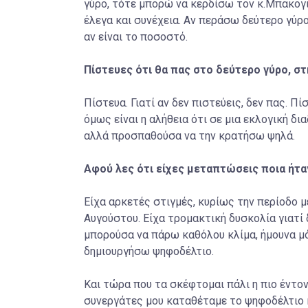
γύρο, τότε μπορώ να κερδίσω τον κ.Μπακογι
έλεγα και συνέχεια. Αν περάσω δεύτερο γύρο
αν είναι το ποσοστό.
Πίστευες ότι θα πας στο δεύτερο γύρο, στ
Πίστευα. Γιατί αν δεν πιστεύεις, δεν πας. Πί
όμως είναι η αλήθεια ότι σε μια εκλογική δι
αλλά προσπαθούσα να την κρατήσω ψηλά.
Αφού λες ότι είχες μεταπτώσεις ποια ήτα
Είχα αρκετές στιγμές, κυρίως την περίοδο 
Αυγούστου. Είχα τρομακτική δυσκολία γιατί 
μπορούσα να πάρω καθόλου κλίμα, ήμουνα μόν
δημιουργήσω ψηφοδέλτιο.
Και τώρα που τα σκέφτομαι πάλι η πιο έντον
συνεργάτες μου καταθέταμε το ψηφοδέλτιο κα