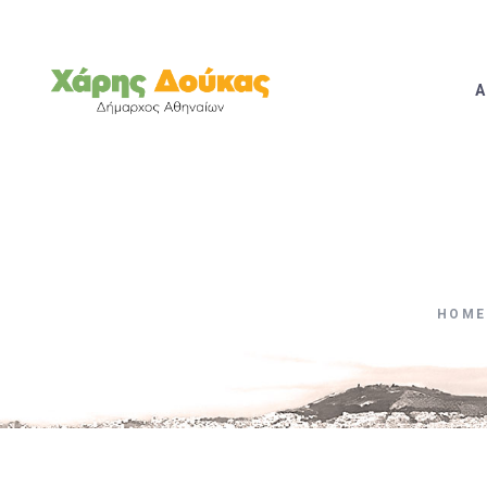
Α
HOME