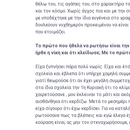
θέλω του, τις αγάπες του, στο χαρακτήρα το
και τον κόσμο. Χωρίς άγχος πια και με την σ
με υποδέχτηκε με την ίδια ευγένεια στο γραφ
δουλεύουν νυχθημερόν προκειμένου να είνα
που ετοιμάζει.
Το πρώτο που ήθελα να ρωτήσω είναι την
ήρθε η νίκη και ότι κλείδωσε; Mε το πρώτ
Είχα ξυπνήσει πάρα πολύ νωρίς. Είχα και έτ
σχολεία και έβλεπα ότι υπήρχε χαμηλή συμμε
γιατί θεωρούσε ότι αν έχει μεγάλη συμμετο
στα ίδια σχολεία την 1η Κυριακή ότι το κλίμ
χαιρετούσανε , μου έκλειναν το μάτι και ακόμ
αισθάνθηκα ότι κερδίζω. Μετά το μεσημέρι 
είχα σίγουρο ότι έχω κερδίσει. Για να καταλ
ρωτούσανε πως τα βλέπεις και εγώ έλεγα έχ
κούραση είναι, ας μην τον στεναχωρήσουμε, ε