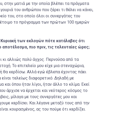
υ, στην ματιά με την οποία βλέπει τα πράγματα
ιγουριά του ανθρώπου που ξέρει τι θέλει να κάνει,
είο του, στο οποίο όλοι οι συνεργάτες του
ι έτοιμο το πρόγραμμα των πρώτων 100 ημερών
 Κυριακή των εκλογών πότε κατάλαβες ότι
ο αποτέλεσμα, πιο πριν, τις τελευταίες ώρες;
σι κι αλλιώς πολύ άγχος. Περνούσα από τα
τοχή. Το επιτελείο μου είχε μια στεναχώρια,
χή θα κερδίσω. Αλλά εγώ έβλεπα έχοντας πάει
α είναι τελείως διαφορετικό. Δηλαδή με
α και όπου ήταν λίγοι, ήταν άλλο το κλίμα. Εκεί
που άρχισε να έρχεται και νεότερος κόσμος το
άβεις, μίλαγα με τους συνεργάτες μου και
ουμε κερδίσει. Και λέγανε μεταξύ τους από την
ίναι κουρασμένος, ας του πούμε ότι κερδίζει.